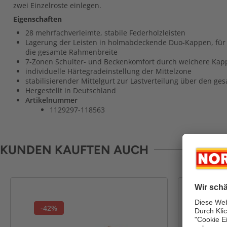
zwei Einzelroste einlegen.
Eigenschaften
28 mehrfachverleimte, stabile Federholzleisten
Lagerung der Leisten in holmabdeckende Duo-Kappen, für
die gesamte Rahmenbreite
7-Zonen Schulter- und Beckenkomfort durch weichere Kap
individuelle Härtegradeinstellung der Mittelzone
stabilisierender Mittelgurt zur Lastverteilung über den 
Hergestellt in Deutschland
Artikelnummer
1129297-118563
KUNDEN KAUFTEN AUCH
-42%
-48%