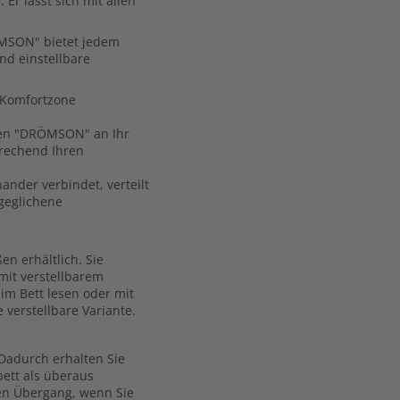
Er lässt sich mit allen
ÖMSON" bietet jedem
nd einstellbare
-Komfortzone
hmen "DRÖMSON" an Ihr
prechend Ihren
nander verbindet, verteilt
geglichene
n erhältlich. Sie
mit verstellbarem
 im Bett lesen oder mit
verstellbare Variante.
 Dadurch erhalten Sie
ett als überaus
sen Übergang, wenn Sie