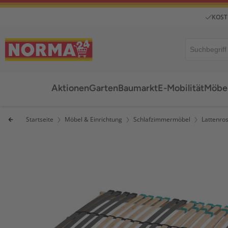
KOST
Aktionen
Garten
Baumarkt
E-Mobilität
Möbel
Startseite
Möbel & Einrichtung
Schlafzimmermöbel
Lattenro