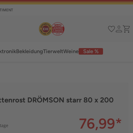
RTIMENT
ktronik
Bekleidung
Tierwelt
Weine
Sale %
ttenrost DRÖMSON starr 80 x 200
76,99
*
ktage