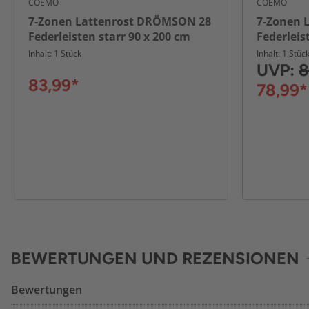
COEMO
COEMO
7-Zonen Lattenrost DRÖMSON 28
7-Zonen 
Federleisten starr 90 x 200 cm
Federleis
90 x 200 
Inhalt: 1 Stück
Inhalt: 1 Stüc
UVP:
8
83,99*
78,99*
BEWERTUNGEN UND REZENSIONEN
Bewertungen