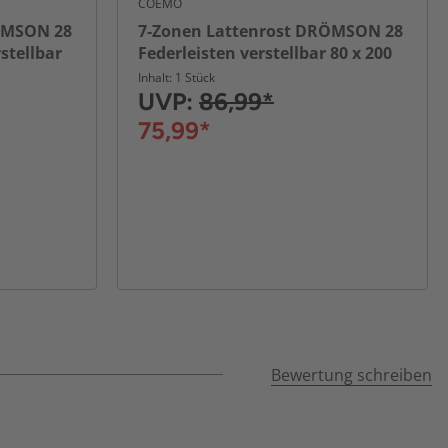
COEMO
ÖMSON 28
7-Zonen Lattenrost DRÖMSON 28
rstellbar
Federleisten verstellbar 80 x 200
cm
Inhalt: 1 Stück
UVP:
86,99*
75,99*
Bewertung schreiben