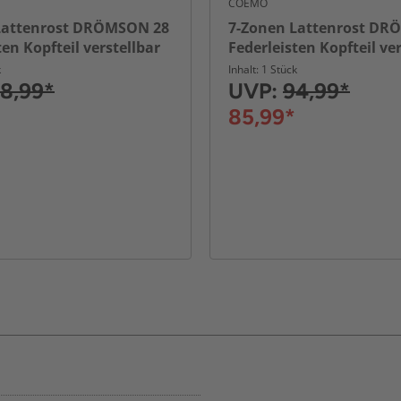
COEMO
Lattenrost DRÖMSON 28
7-Zonen Lattenrost DR
ten Kopfteil verstellbar
Federleisten Kopfteil ve
cm
100 x 200 cm
k
Inhalt: 1 Stück
8,99*
UVP:
94,99*
85,99*