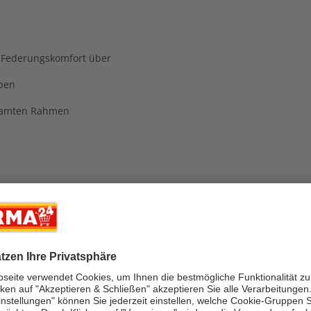
 Federungskomfort über
pen
gesamten Rahmen