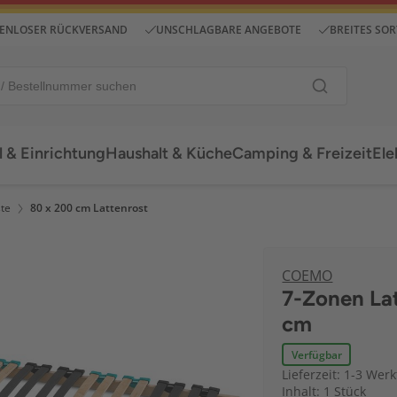
ENLOSER RÜCKVERSAND
UNSCHLAGBARE ANGEBOTE
BREITES SO
 & Einrichtung
Haushalt & Küche
Camping & Freizeit
Ele
ste
80 x 200 cm Lattenrost
COEMO
7-Zonen La
cm
Verfügbar
Lieferzeit: 1-3 Wer
Inhalt: 1 Stück