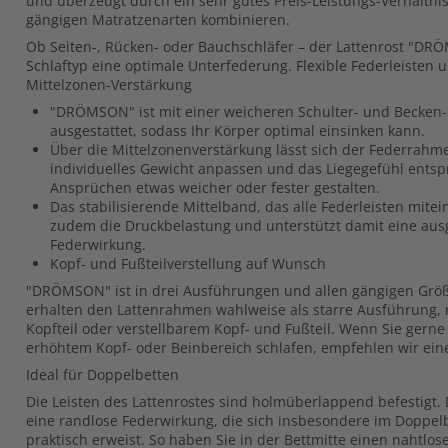
und überzeugt durch ein sehr gutes Preis-Leistungs-Verhältnis. 
gängigen Matratzenarten kombinieren.
Ob Seiten-, Rücken- oder Bauchschläfer – der Lattenrost "DR
Schlaftyp eine optimale Unterfederung. Flexible Federleisten u
Mittelzonen-Verstärkung
"DRÖMSON" ist mit einer weicheren Schulter- und Becken
ausgestattet, sodass Ihr Körper optimal einsinken kann.
Über die Mittelzonenverstärkung lässt sich der Federra
individuelles Gewicht anpassen und das Liegegefühl ents
Ansprüchen etwas weicher oder fester gestalten.
Das stabilisierende Mittelband, das alle Federleisten mitei
zudem die Druckbelastung und unterstützt damit eine aus
Federwirkung.
Kopf- und Fußteilverstellung auf Wunsch
"DRÖMSON" ist in drei Ausführungen und allen gängigen Größe
erhalten den Lattenrahmen wahlweise als starre Ausführung, 
Kopfteil oder verstellbarem Kopf- und Fußteil. Wenn Sie gerne
erhöhtem Kopf- oder Beinbereich schlafen, empfehlen wir eine 
Ideal für Doppelbetten
Die Leisten des Lattenrostes sind holmüberlappend befestigt.
eine randlose Federwirkung, die sich insbesondere im Doppelb
praktisch erweist. So haben Sie in der Bettmitte einen nahtlo