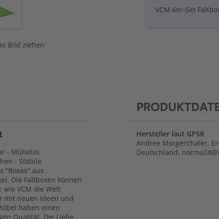
VCM 6er-Set Faltbo
s Bild ziehen
PRODUKTDAT
t
Hersteller laut GPSR
Andree Morgenthaler, Er
bar - Mühelos
Deutschland, norma24@
hen - Stabile
ox "Boxas" aus
kel. Die Faltboxen können
r wie VCM die Welt
r mit neuen Ideen und
Möbel haben einen
en Qualität. Die Liebe