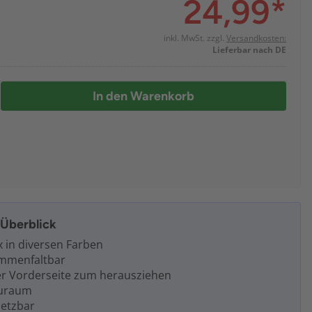
24,99
*
inkl. MwSt. zzgl.
Versandkosten:
Lieferbar nach DE
In den Warenkorb
m Überblick
x in diversen Farben
mmenfaltbar
er Vorderseite zum herausziehen
auraum
setzbar