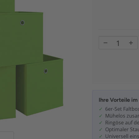
Ihre Vorteile i
6er-Set Faltbo
Mühelos zusa
Ringöse auf d
Optimaler St
Universell ein