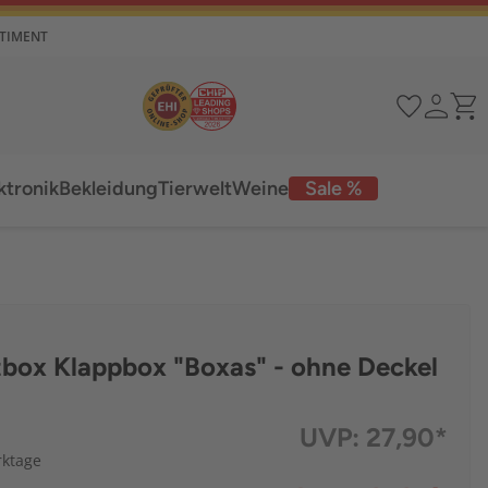
RTIMENT
ktronik
Bekleidung
Tierwelt
Weine
Sale %
tbox Klappbox "Boxas" - ohne Deckel
UVP:
27,90*
rktage