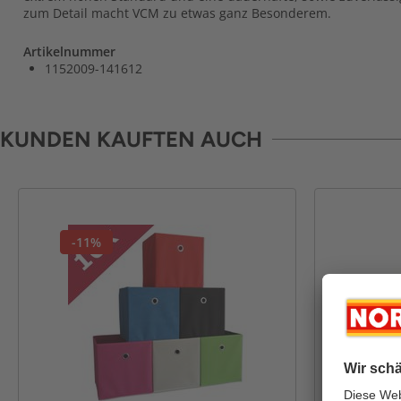
zum Detail macht VCM zu etwas ganz Besonderem.
Artikelnummer
1152009-141612
KUNDEN KAUFTEN AUCH
-11%