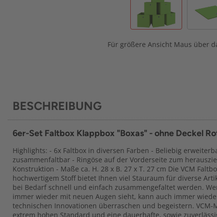
Für größere Ansicht Maus über da
BESCHREIBUNG
6er-Set Faltbox Klappbox "Boxas" - ohne Deckel Ro
Highlights: - 6x Faltbox in diversen Farben - Beliebig erweiter
zusammenfaltbar - Ringöse auf der Vorderseite zum herauszie
Konstruktion - Maße ca. H. 28 x B. 27 x T. 27 cm Die VCM Faltb
hochwertigem Stoff bietet Ihnen viel Stauraum für diverse Arti
bei Bedarf schnell und einfach zusammengefaltet werden. We
immer wieder mit neuen Augen sieht, kann auch immer wiede
technischen Innovationen überraschen und begeistern. VCM-
extrem hohen Standard und eine dauerhafte, sowie zuverlässig