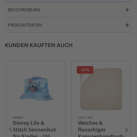
BESCHREIBUNG
PRODUKTDATEN
KUNDEN KAUFTEN AUCH
-67%
DISNEY
COFI 1453
Disney Lilo &
Weiches &
Stitch Sonnenhut
flauschiges
für Kinder – UV-
Kapuzenhandtuch