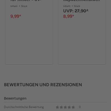
Schutz am Strand
für Babys, 80x80
Inhalt: 1 Stück
Inhalt: 1 Stück
cm
UVP:
27,90*
9,99*
8,99*
BEWERTUNGEN UND REZENSIONEN
Bewertungen
Durchschnittliche Bewertung
0