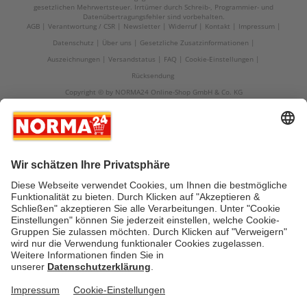
gesetzlichen Mehrwertsteuer. Irrtümer durch Schreib-, Programmier- und
Datenübertragungsfehler sind vorbehalten.
AGB
Verantwortung / CSR
Newsletter
Widerruf
Kontakt
Impressum
Datenschutz
Über uns
Gesetzliche Zusatzinformationen
Auszeichnungen
Versandstatus
FAQ
Cookie-Einstellungen
Rücksendung
Copyright © by NORMA24 Online-Shop GmbH & Co. KG