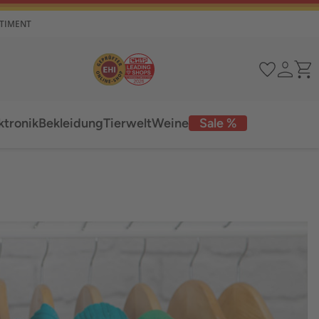
RTIMENT
ktronik
Bekleidung
Tierwelt
Weine
Sale %