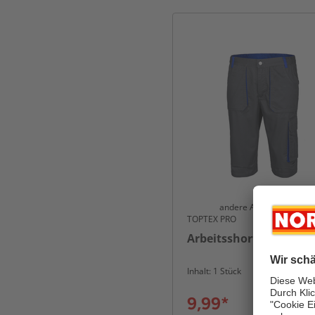
andere Ausführungen
TOPTEX PRO
Arbeitsshorts für Herr
Inhalt: 1 Stück
9,99*