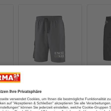
andere Ausführungen
ande
UNCLE SAM
TOPTEX PRO
en
Bermuda mit Cargotasche
Arbeits-S
für Herren
Inhalt: 1 Stück
Inhalt: 1 Stüc
11,99*
9,99*