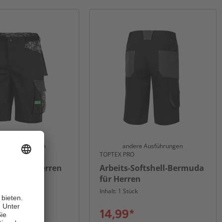
re Ausführungen
andere Ausführungen
TOPTEX PRO
horts für Herren
Arbeits-Softshell-Bermuda
für Herren
k
Inhalt: 1 Stück
14,99*