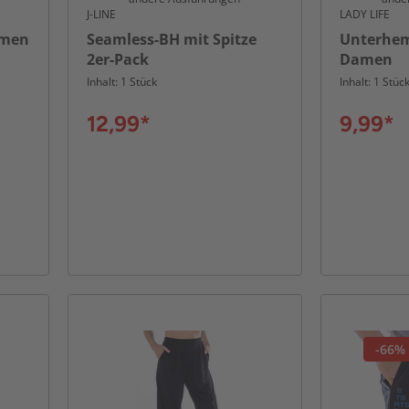
J-LINE
LADY LIFE
amen
Seamless-BH mit Spitze
Unterhem
2er-Pack
Damen
Inhalt: 1 Stück
Inhalt: 1 Stüc
12,99*
9,99*
-66%