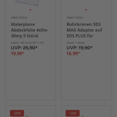
VAGO-TOOLS
VAGO-TOOLS
Malerplane
Bohrkronen SDS
Abdeckfolie 4x5m
MAX Adapter auf
30my 5 Stück
SDS PLUS für
Hammerbohrer
Inhalt: 100 m² (0,20* / m²)
Inhalt: 1 Stück
UVP:
25,90*
UVP:
19,90*
19,99*
16,99*
-20%
-12%