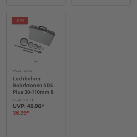
-21%
VAGO-TOOLS
Lochbohrer
Bohrkronen SDS
Plus 30-110mm 8
tlg. Set
Inhalt: 1 Stück
UVP:
46,90*
36,99*