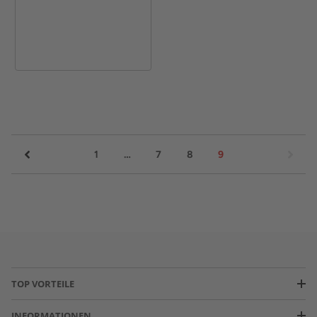
1
…
7
8
9
TOP VORTEILE
INFORMATIONEN