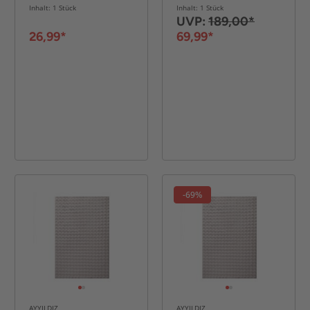
cm
Inhalt: 1 Stück
Inhalt: 1 Stück
UVP:
189,00*
26,99*
69,99*
-69%
AYYILDIZ
AYYILDIZ