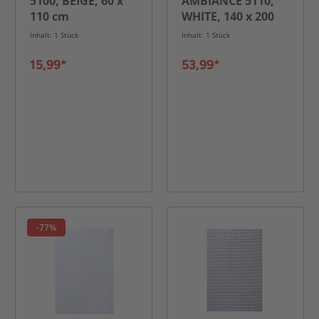
5100, BEIGE, 60 x
AMBIANCE 5110,
110 cm
WHITE, 140 x 200
cm
Inhalt: 1 Stück
Inhalt: 1 Stück
15,99*
53,99*
-77%