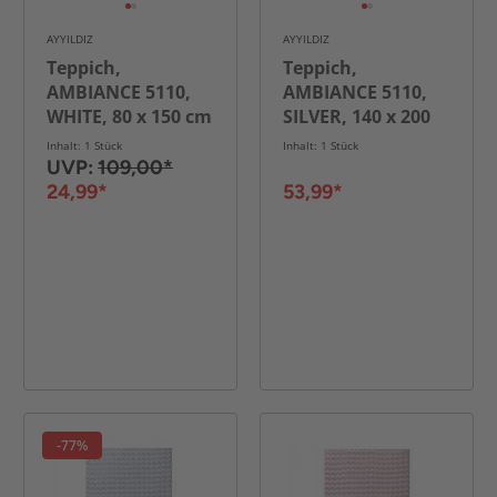
AYYILDIZ
AYYILDIZ
Teppich,
Teppich,
AMBIANCE 5110,
AMBIANCE 5110,
WHITE, 80 x 150 cm
SILVER, 140 x 200
cm
Inhalt: 1 Stück
Inhalt: 1 Stück
UVP:
109,00*
24,99*
53,99*
-77%