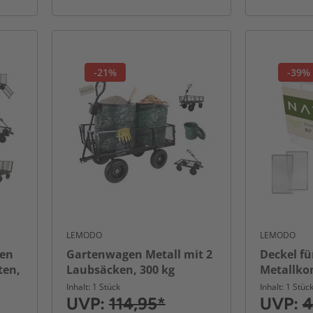
-21%
-39%
LEMODO
LEMODO
gen
Gartenwagen Metall mit 2
Deckel fü
ten,
Laubsäcken, 300 kg
Metallko
belastbar, Gartenarbeit
87x44 cm 
Inhalt: 1 Stück
Inhalt: 1 Stüc
verzinkt
UVP:
114,95*
UVP:
4