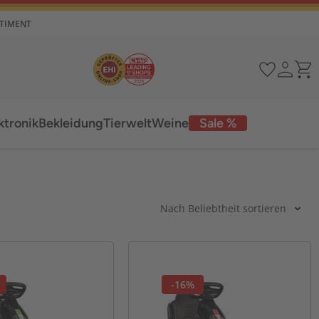
RTIMENT
ktronik
Bekleidung
Tierwelt
Weine
Sale %
Nach Beliebtheit sortieren
-16%