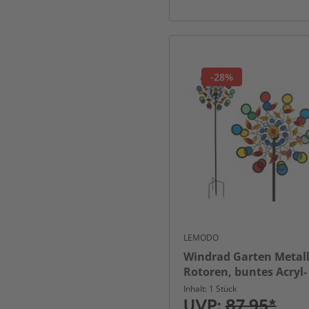
-28%
LEMODO
Windrad Garten Metall
Rotoren, buntes Acryl-
Windspiel 213 cm
Inhalt: 1 Stück
UVP:
87,95*