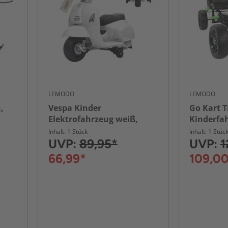
LEMODO
LEMODO
,
Vespa Kinder
Go Kart T
Elektrofahrzeug weiß,
Kinderfah
Elektro Motorrad für
Pedalfah
Inhalt: 1 Stück
Inhalt: 1 Stüc
Kinder ab 18 Monate
UVP:
89,95*
UVP:
1
66,99*
109,0