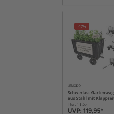
-17%
LEMODO
Schwerlast Gartenwa
aus Stahl mit Klappsei
400 kg
Inhalt: 1 Stück
UVP:
119,95*