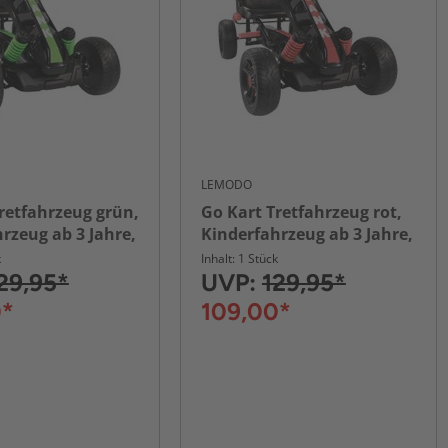
LEMODO
retfahrzeug grün,
Go Kart Tretfahrzeug rot,
rzeug ab 3 Jahre,
Kinderfahrzeug ab 3 Jahre,
rzeug
Pedalfahrzeug
k
Inhalt: 1 Stück
29,95*
UVP:
129,95*
0*
109,00*