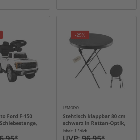
-25%
LEMODO
to Ford F-150
Stehtisch klappbar 80 cm
 Schiebestange,
schwarz in Rattan-Optik,
d Staufach
Höhe 110 cm
k
Inhalt: 1 Stück
6,95*
UVP:
96,95*