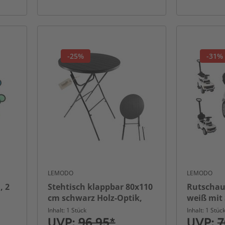
-25%
-31%
LEMODO
LEMODO
, 2
Stehtisch klappbar 80x110
Rutschau
cm schwarz Holz-Optik,
weiß mit
Kunststofftischplatte
Bügel un
Inhalt: 1 Stück
Inhalt: 1 Stüc
UVP:
96,95*
UVP:
7