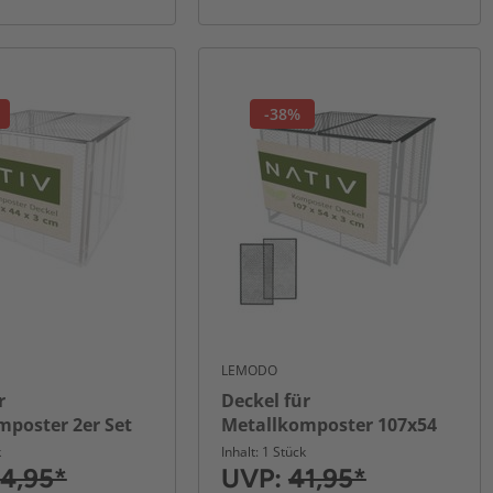
-38%
LEMODO
r
Deckel für
mposter 2er Set
Metallkomposter 107x54
silber, Stahl
cm grün, zweiteilig aus
k
Inhalt: 1 Stück
Stahl
4,95*
UVP:
41,95*