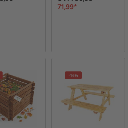
71,99*
-16%