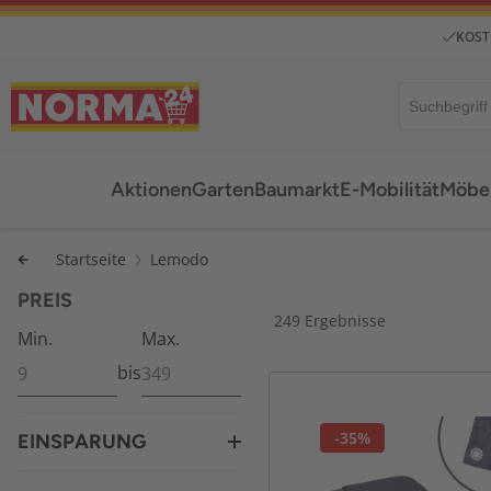
KOST
Aktionen
Garten
Baumarkt
E-Mobilität
Möbel
Startseite
Lemodo
PREIS
249 Ergebnisse
Min.
Max.
bis
-35%
EINSPARUNG