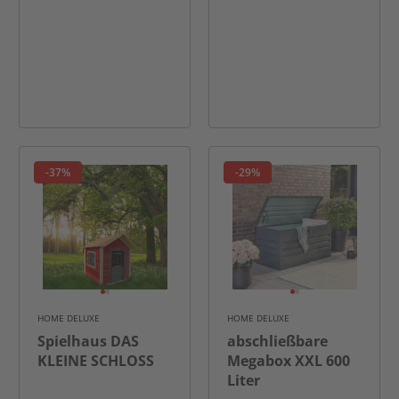
-37%
-29%
HOME DELUXE
HOME DELUXE
Spielhaus DAS
abschließbare
KLEINE SCHLOSS
Megabox XXL 600
Liter