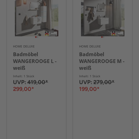
HOME DELUXE
HOME DELUXE
Badmöbel
Badmöbel
WANGEROOGE L -
WANGEROOGE M -
weiß
weiß
Inhalt: 1 Stück
Inhalt: 1 Stück
UVP:
419,00*
UVP:
279,00*
299,00*
199,00*