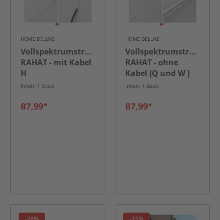
HOME DELUXE
HOME DELUXE
Vollspektrumstrahler
Vollspektrumstrahler
RAHAT - mit Kabel
RAHAT - ohne
H
Kabel (Q und W )
Inhalt: 1 Stück
Inhalt: 1 Stück
87,99*
87,99*
-28%
-15%