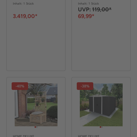
Thermoabdeckung
VARUS
Inhalt: 1 Stück
Inhalt: 1 Stück
UVP:
119,00*
3.419,00*
69,99*
-40%
-38%
HOME DELUXE
HOME DELUXE