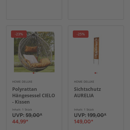
-23%
-25%
HOME DELUXE
HOME DELUXE
Polyrattan
Sichtschutz
Hängesessel CIELO
AURELIA
- Kissen
Inhalt: 1 Stück
Inhalt: 1 Stück
UVP:
59,00*
UVP:
199,00*
44,99*
149,00*