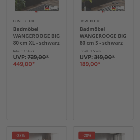
HOME DELUXE
HOME DELUXE
Badmöbel
Badmöbel
WANGEROOGE BIG
WANGEROOGE BIG
80 cm XL - schwarz
80 cm S - schwarz
Inhalt: 1 Stück
Inhalt: 1 Stück
UVP:
729,00*
UVP:
319,00*
449,00*
189,00*
-28%
-28%