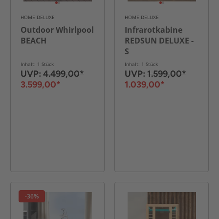
HOME DELUXE
HOME DELUXE
Outdoor Whirlpool
Infrarotkabine
BEACH
REDSUN DELUXE -
S
Inhalt: 1 Stück
Inhalt: 1 Stück
UVP:
4.499,00*
UVP:
1.599,00*
3.599,00*
1.039,00*
-36%