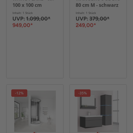
100 x 100 cm
80 cm M - schwarz
Inhalt: 1 Stück
Inhalt: 1 Stück
UVP:
1.099,00*
UVP:
379,00*
949,00*
249,00*
-12%
-35%