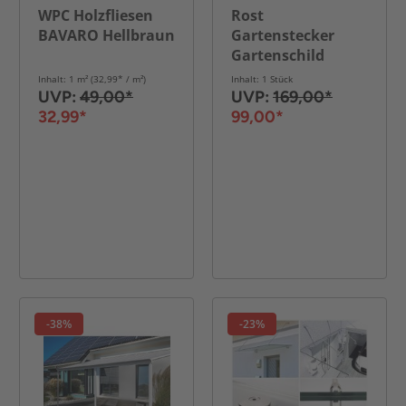
WPC Holzfliesen
Rost
BAVARO Hellbraun
Gartenstecker
Gartenschild
Inhalt: 1 m² (32,99* / m²)
Inhalt: 1 Stück
UVP:
49,00*
UVP:
169,00*
32,99*
99,00*
-38%
-23%