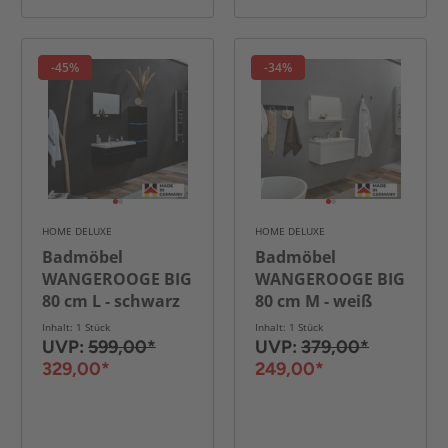
-45%
-34%
HOME DELUXE
HOME DELUXE
Badmöbel
Badmöbel
WANGEROOGE BIG
WANGEROOGE BIG
80 cm L - schwarz
80 cm M - weiß
Inhalt: 1 Stück
Inhalt: 1 Stück
UVP:
599,00*
UVP:
379,00*
329,00*
249,00*