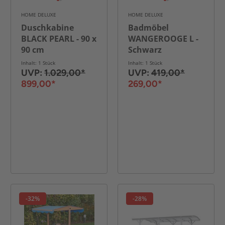
HOME DELUXE
HOME DELUXE
Duschkabine
Badmöbel
BLACK PEARL - 90 x
WANGEROOGE L -
90 cm
Schwarz
Inhalt: 1 Stück
Inhalt: 1 Stück
UVP:
1.029,00*
UVP:
419,00*
899,00*
269,00*
-32%
-28%